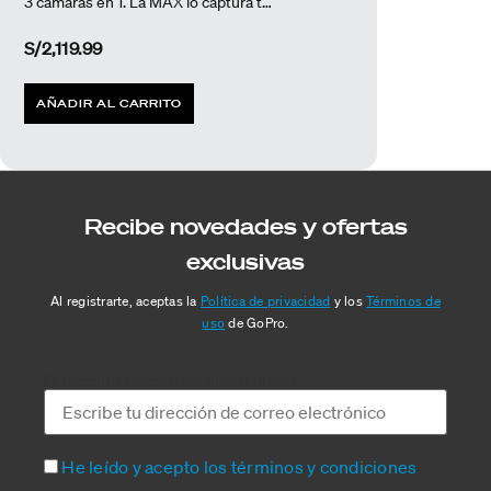
3 cámaras en 1. La MAX lo captura todo.
S/
2,119.99
AÑADIR AL CARRITO
Recibe novedades y ofertas
exclusivas
Al registrarte, aceptas la
Política de privacidad
y los
Términos de
uso
de GoPro.
Dirección de correo electrónico:
He leído y acepto los términos y condiciones