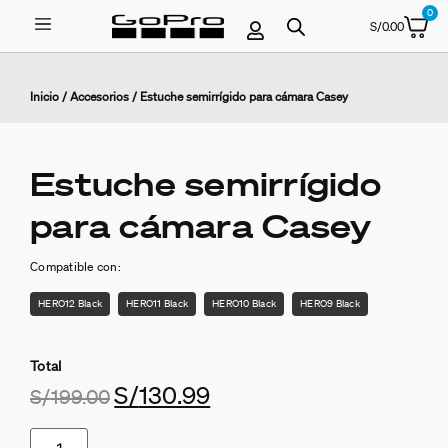
0
S/
0.00
Inicio
/
Accesorios
/ Estuche semirrígido para cámara Casey
Estuche semirrígido
para cámara Casey
Compatible con:
HERO12 Black
HERO11 Black
HERO10 Black
HERO9 Black
Total
S/
130.99
S/
199.00