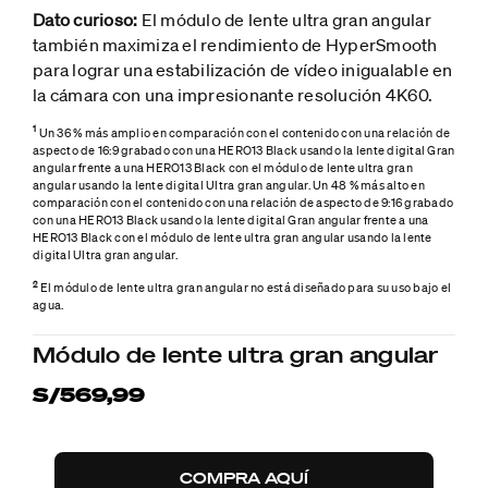
Dato curioso:
El módulo de lente ultra gran angular
también maximiza el rendimiento de HyperSmooth
para lograr una estabilización de vídeo inigualable en
la cámara con una impresionante resolución 4K60.
1
Un 36 % más amplio en comparación con el contenido con una relación de
aspecto de 16:9 grabado con una HERO13 Black usando la lente digital Gran
angular frente a una HERO13 Black con el módulo de lente ultra gran
angular usando la lente digital Ultra gran angular. Un 48 % más alto en
comparación con el contenido con una relación de aspecto de 9:16 grabado
con una HERO13 Black usando la lente digital Gran angular frente a una
HERO13 Black con el módulo de lente ultra gran angular usando la lente
digital Ultra gran angular.
2
El módulo de lente ultra gran angular no está diseñado para su uso bajo el
agua.
Módulo de lente ultra gran angular
S/569,99
COMPRA AQUÍ