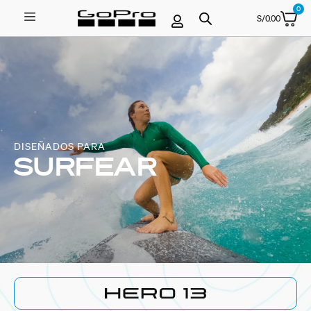
0
S/
0.00
DISEÑADOS PARA
SURFEAR