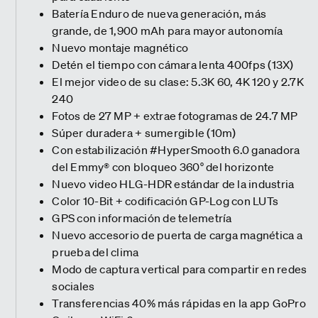
Batería Enduro de nueva generación, más
grande, de 1,900 mAh para mayor autonomía
Nuevo montaje magnético
Detén el tiempo con cámara lenta 400fps (13X)
El mejor video de su clase: 5.3K 60, 4K 120 y 2.7K
240
Fotos de 27 MP + extrae fotogramas de 24.7 MP
Súper duradera + sumergible (10m)
Con estabilización #HyperSmooth 6.0 ganadora
del Emmy® con bloqueo 360° del horizonte
Nuevo video HLG-HDR estándar de la industria
Color 10-Bit + codificación GP-Log con LUTs
GPS con información de telemetría
Nuevo accesorio de puerta de carga magnética a
prueba del clima
Modo de captura vertical para compartir en redes
sociales
Transferencias 40% más rápidas en la app GoPro