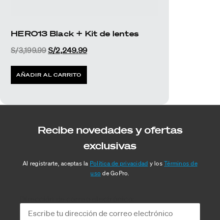
HERO13 Black + Kit de lentes
S/
3,199.99
S/
2,249.99
AÑADIR AL CARRITO
Recibe novedades y ofertas
exclusivas
Al registrarte, aceptas la
Política de privacidad
y los
Términos de
uso
de GoPro.
Dirección de correo electrónico: