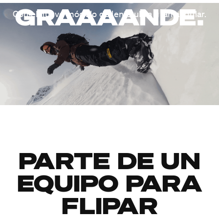
GRAAAANDE.
Con el nuevo módulo de lente ultra gran angular.
PARTE DE UN
EQUIPO PARA
FLIPAR