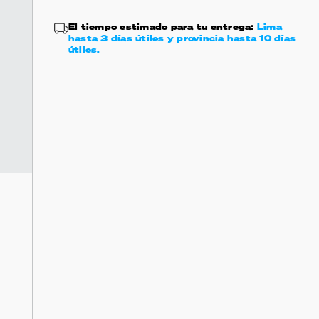
El tiempo estimado para tu entrega:
Lima
hasta 3 días útiles y provincia hasta 10 días
útiles.