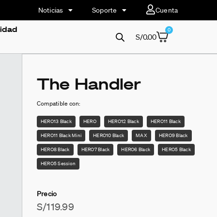
Noticias
Soporte
Cuenta
vidad
0
S/
0.00
The Handler
Compatible con:
HERO13 Black
HERO
HERO12 Black
HERO11 Black
HERO11 Black Mini
HERO10 Black
MAX
HERO9 Black
HERO8 Black
HERO7 Black
HERO6 Black
HERO5 Black
HERO5 Session
Precio
S/
119.99