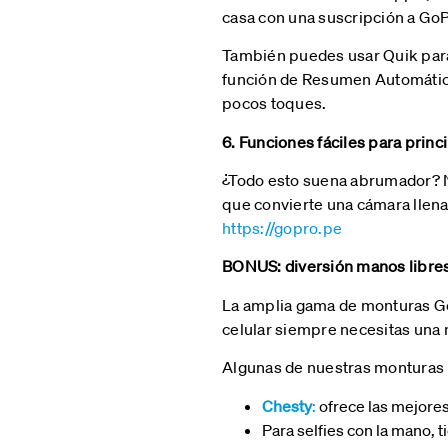
casa con una suscripción a GoP
También puedes usar Quik para 
función de Resumen Automático,
pocos toques.
6. Funciones fáciles para princ
¿Todo esto suena abrumador? 
que convierte una cámara llena
https://gopro.pe
BONUS: diversión manos libre
La amplia gama de monturas Go
celular siempre necesitas una
Algunas de nuestras monturas 
Chesty
:
ofrece las mejore
Para selfies con la mano, 