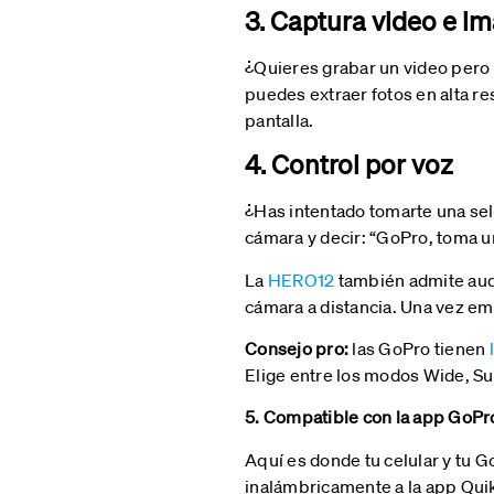
3. Captura video e 
¿Quieres grabar un video pero
puedes extraer fotos en alta re
pantalla.
4. Control por voz
¿Has intentado tomarte una sel
cámara y decir: “GoPro, toma un
La
HERO12
también admite audi
cámara a distancia. Una vez em
Consejo pro:
las GoPro tienen
l
Elige entre los modos Wide, S
5. Compatible con la app GoPr
Aquí es donde tu celular y tu G
inalámbricamente a la app Quik