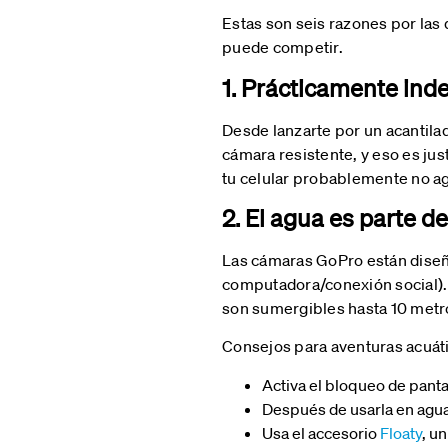
Estas son seis razones por las 
puede competir.
1. Prácticamente inde
Desde lanzarte por un acantil
cámara resistente, y eso es ju
tu celular probablemente no ag
2. El agua es parte 
Las cámaras GoPro están diseña
computadora/conexión social). 
son sumergibles hasta 10 metro
Consejos para aventuras acuát
Activa el bloqueo de panta
Después de usarla en agua 
Usa el accesorio
Floaty
, u