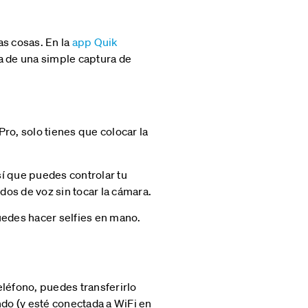
s cosas. En la
app Quik
ia de una simple captura de
ro, solo tienes que colocar la
í que puedes controlar tu
os de voz sin tocar la cámara.
edes hacer selfies en mano.
eléfono, puedes transferirlo
ndo (y esté conectada a WiFi en