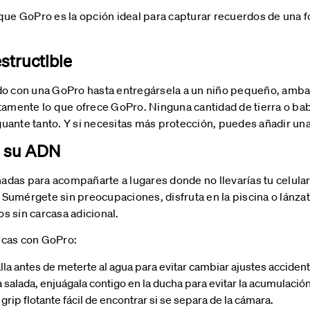
que GoPro es la opción ideal para capturar recuerdos de una f
structible
ado con una GoPro hasta entregársela a un niño pequeño, amba
stamente lo que ofrece GoPro. Ninguna cantidad de tierra o b
uante tanto. Y si necesitas más protección, puedes añadir una
de su ADN
das para acompañarte a lugares donde no llevarías tu celular 
Sumérgete sin preocupaciones, disfruta en la piscina o lánza
s sin carcasa adicional.
icas con GoPro:
lla antes de meterte al agua para evitar cambiar ajustes acciden
salada, enjuágala contigo en la ducha para evitar la acumulación
n grip flotante fácil de encontrar si se separa de la cámara.