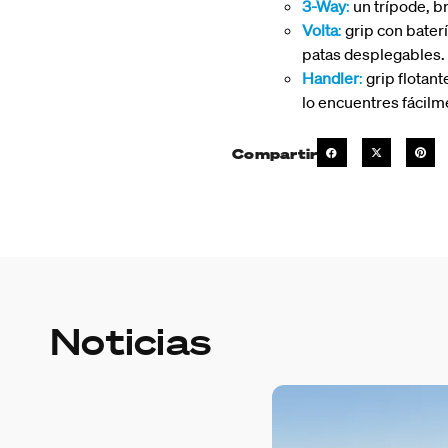
3-Way
:
un trípode, b
Volta
:
grip con baterí
patas desplegables.
Handler
:
grip flotant
lo encuentres fácilm
Compartir
Noticias