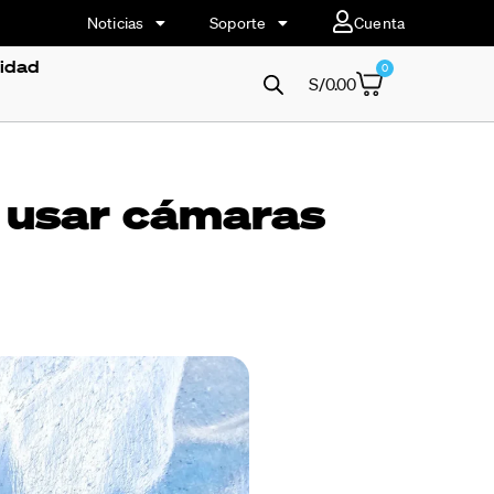
Noticias
Soporte
Cuenta
vidad
0
S/
0.00
y usar cámaras