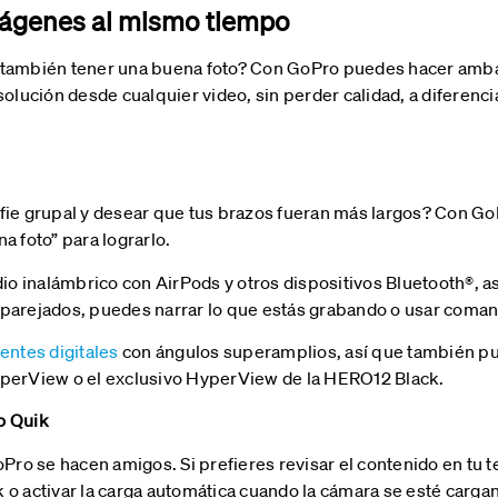
imágenes al mismo tiempo
 también tener una buena foto? Con GoPro puedes hacer amba
solución desde cualquier video, sin perder calidad, a diferenc
fie grupal y desear que tus brazos fueran más largos? Con GoP
a foto” para lograrlo.
o inalámbrico con AirPods y otros dispositivos Bluetooth®, as
parejados, puedes narrar lo que estás grabando o usar comand
entes digitales
con ángulos superamplios, así que también pu
uperView o el exclusivo HyperView de la HERO12 Black.
o Quik
oPro se hacen amigos. Si prefieres revisar el contenido en tu t
 o activar la carga automática cuando la cámara se esté carga